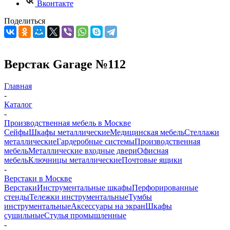
Вконтакте
Поделиться
Верстак Garage №112
Главная
-
Каталог
-
Производственная мебель в Москве
Сейфы
Шкафы металлические
Медицинская мебель
Стеллажи
металлические
Гардеробные системы
Производственная
мебель
Металлические входные двери
Офисная
мебель
Ключницы металлические
Почтовые ящики
-
Верстаки в Москве
Верстаки
Инструментальные шкафы
Перфорированные
стенды
Тележки инструментальные
Тумбы
инструментальные
Аксессуары на экран
Шкафы
сушильные
Стулья промышленные
-